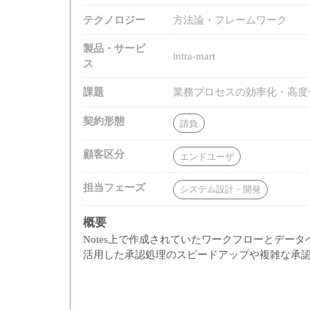
テクノロジー
方法論・フレームワーク
製品・サービ
intra-mart
ス
課題
業務プロセスの効率化・高度
契約形態
請負
顧客区分
エンドユーザ
担当フェーズ
システム設計・開発
概要
Notes上で作成されていたワークフローとデータ
活用した承認処理のスピードアップや複雑な承