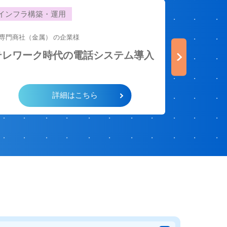
インフラ構築・運用
営業業務
専門商社（金属） の企業
様
タリーズコー
ound Security for Microsoft 365
テレワーク時代の電話システム導入
モバイルCR
入支援～
erformer
詳細はこちら