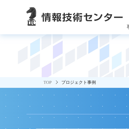
システム・エンジニアリング・サービス
社長メッセージ
アライアンス
会社沿革
業務プロセス変革支援
システム開発サー
サービス
アクセス
TOP
プロジェクト事例
Accel-KNIGHT
Clovernet