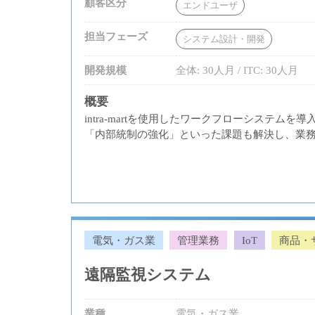
顧客区分
エンドユーザ
担当フェーズ
システム設計・開発
開発規模
全体: 30人月 / ITC: 30人月
概要
intra-martを使用したワークフローシス
「内部統制の強化」といった課題も解決し、業
電気・ガス業
管理業務
IoT
商品・
遠隔監視システム
業種
電気・ガス業