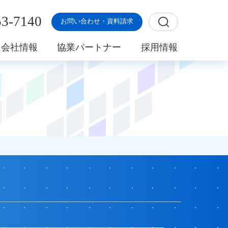
53-7140
お問い合わせ・資料請求
会社情報
協業パートナー
採用情報
基盤構築支援サービス
理念
さま一覧
izmate
erPoint Publisherシリーズ