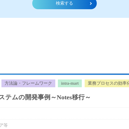
検索する
方法論・フレームワーク
intra-mart
業務プロセスの効率
請システムの開発事例～Notes移行～
ア等