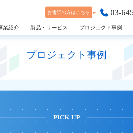
03-64
事業紹介
製品・サービス
プロジェクト事例
サービス一覧
システム・インテグレーション・サービス
会社概要
IT
企業
プロジェクト事例
組織図
お客
ビス
インフラ構築サービス
スポンサーシップ
製品一覧
ASTERIA Warp
CC-B
PICK UP
eBASE
Emb