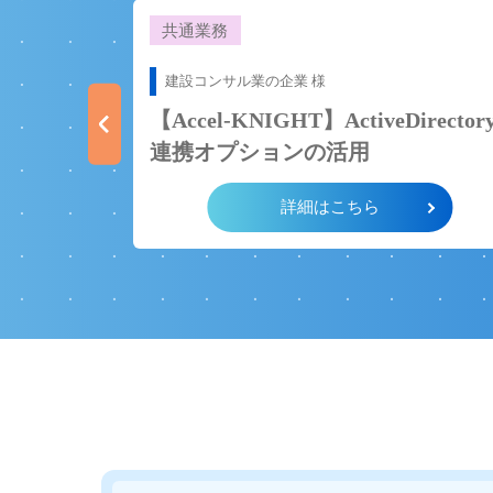
共通業務
intra-mart
建設コンサル業の企業 様
MotionBoard
盤システムへ
【Accel-KNIGHT】ActiveDirector
現
連携オプションの活用
SharePlex
詳細はこちら
さくらのクラウド