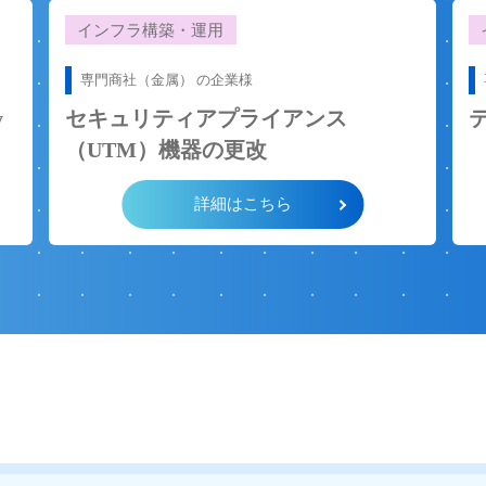
インフラ構築・運用
manage
MJS
専門商社（金属） の企業
様
ORACLE
Outb
y
セキュリティアプライアンス
（UTM）機器の更改
WatchGuard
WebP
詳細はこちら
バクラク