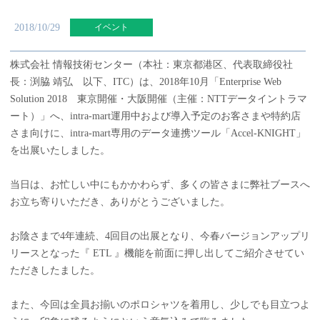
2018/10/29
株式会社 情報技術センター（本社：東京都港区、代表取締役社
長：渕脇 靖弘 以下、ITC）は、2018年10月「Enterprise Web
Solution 2018 東京開催・大阪開催（主催：NTTデータイントラマ
ート）」へ、intra-mart運用中および導入予定のお客さまや特約店
さま向けに、intra-mart専用のデータ連携ツール「Accel-KNIGHT」
を出展いたしました。
当日は、お忙しい中にもかかわらず、多くの皆さまに弊社ブースへ
お立ち寄りいただき、ありがとうございました。
お陰さまで4年連続、4回目の出展となり、今春バージョンアップリ
リースとなった『 ETL 』機能を前面に押し出してご紹介させてい
ただきしたました。
また、今回は全員お揃いのポロシャツを着用し、少しでも目立つよ